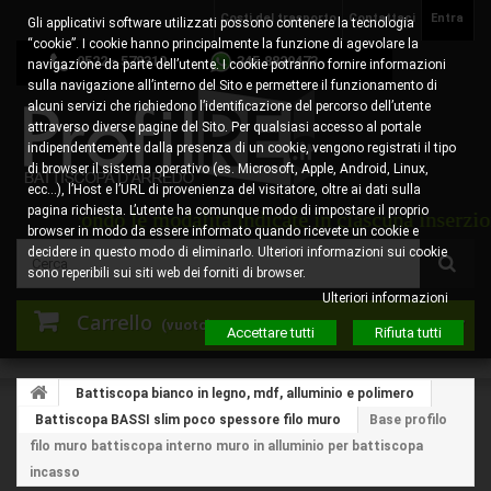
Costi del trasporto
Contattaci
Entra
Gli applicativi software utilizzati possono contenere la tecnologia
“cookie”. I cookie hanno principalmente la funzione di agevolare la
0522 - 578310
345.8829473
navigazione da parte dell’utente. I cookie potranno fornire informazioni
sulla navigazione all’interno del Sito e permettere il funzionamento di
alcuni servizi che richiedono l’identificazione del percorso dell’utente
attraverso diverse pagine del Sito. Per qualsiasi accesso al portale
indipendentemente dalla presenza di un cookie, vengono registrati il tipo
di browser il sistema operativo (es. Microsoft, Apple, Android, Linux,
ecc…), l’Host e l’URL di provenienza del visitatore, oltre ai dati sulla
pagina richiesta. L’utente ha comunque modo di impostare il proprio
 secondo le modalità indicate in ciascuna inserzione e 
browser in modo da essere informato quando ricevete un cookie e
decidere in questo modo di eliminarlo. Ulteriori informazioni sui cookie
sono reperibili sui siti web dei forniti di browser.
Ulteriori informazioni
Carrello
(vuoto)
Accettare tutti
Rifiuta tutti
Battiscopa bianco in legno, mdf, alluminio e polimero
Battiscopa BASSI slim poco spessore filo muro
Base profilo
filo muro battiscopa interno muro in alluminio per battiscopa
incasso