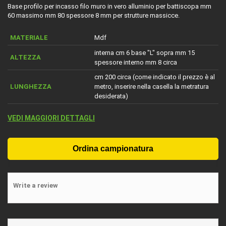
Base profilo per incasso filo muro in vero alluminio per battiscopa mm
60 massimo mm 80 spessore 8 mm per strutture massicce.
MATERIALE
Mdf
interna cm 6 base "L" sopra mm 15
ALTEZZA
spessore interno mm 8 circa
cm 200 circa (come indicato il prezzo è al
LUNGHEZZA
metro, inserire nella casella la metratura
desiderata)
VEDI MAGGIORI DETTAGLI
Write a review