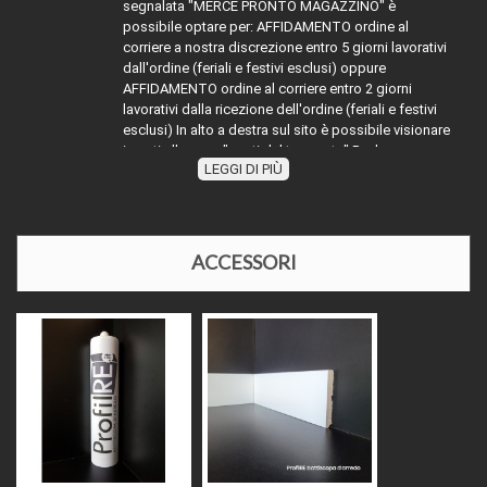
segnalata "MERCE PRONTO MAGAZZINO" è
possibile optare per: AFFIDAMENTO ordine al
corriere a nostra discrezione entro 5 giorni lavorativi
dall'ordine (feriali e festivi esclusi) oppure
AFFIDAMENTO ordine al corriere entro 2 giorni
lavorativi dalla ricezione dell'ordine (feriali e festivi
esclusi) In alto a destra sul sito è possibile visionare
i costi alla voce "costi del trasporto" Per la merce
LEGGI DI PIÙ
TRASPORTO:
con diciture diverse da MERCE PRONTO
MAGAZZINO" attenersi indicativamente alla dicitura
segnalata sommare ai tempi dichiarati (esempio
evaso 2 giorni lavorativi) ai tempi dell'affidamento al
corriere richiesto, oppure contattarci
ACCESSORI
telefonicamente o via mail per disponibilità e relativi
tempi di affidamento al corriere. Nel periodo di
Agosto e nelle festività natalizie l'affidamento della
merce ai corrieri potrebbe slittare causa chiusura
impianti di produzione o festività in essere.
Il prezzo come indicato, si intende al metro lineare
(battiscopa + relativa base alluminio) e
comprensivo di iva al 22%, il prodotto facendo parte
dei prodotti definiti "materia prima" ed essendo una
PREZZI E IVA
sola cessione senza la posa in opera, deve essere