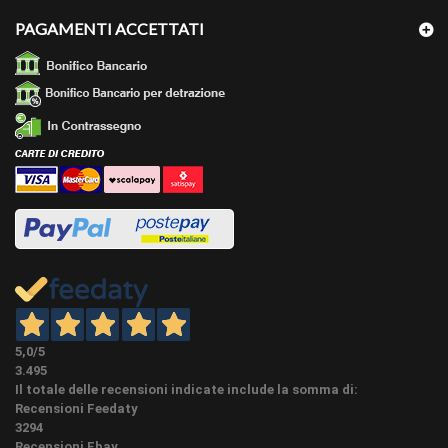
PAGAMENTI ACCETTATI
Possibile ordinare una campionatura cliccando sul
bottone campionatura nei dettagli dell'articolo. Per
CAMPIONI
costi e quantità cliccare il bottone "ordina
campionatura" e LEGGERE BENE LE NOTE.
A colla Il tutto acquistabile nella categoria accessori
METODO DI
per la posa del battiscopa o vedi sotto accessori
POSA
abbinati ove presenti.
La base di alluminio dovrà essere posata
CONSIGLI
precedentemente alla posa del battiscopa, deve
PER LA POSA:
essere incassata nel muro.
CONDIZIONI:
NUOVO - aggiornamento 16-02-2026
5,0
/5
3.495
Il totale delle recensioni indicate include la somma di:
Recensioni Feedaty
3294
Recensioni Ebay