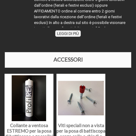
dall'ordine (feriali e festivi esclusi) oppure
AFFIDAMENTO ordine al corriere entro 2 giorni
lavorativi dalla ricezione dell'ordine (feriali e festivi
esclusi) In alto a destra sul sito è possibile visionare
i costi alla voce "costi del trasporto" Per la merce
LEGGI DI PIÙ
TRASPORTO:
con diciture diverse da MERCE PRONTO
MAGAZZINO" attenersi indicativamente alla dicitura
segnalata sommare ai tempi dichiarati (esempio
evaso 2 giorni lavorativi) ai tempi dell'affidamento al
corriere richiesto, oppure contattarci
ACCESSORI
telefonicamente o via mail per disponibilità e relativi
tempi di affidamento al corriere. Nel periodo di
Agosto e nelle festività natalizie l'affidamento della
merce ai corrieri potrebbe slittare causa chiusura
impianti di produzione o festività in essere.
Il prezzo come indicato, si intende al metro lineare
(salvo indicazioni diverse) e comprensivo di iva al
22%, il prodotto facendo parte dei prodotti definiti
"materia prima" ed essendo una sola cessione
PREZZI E IVA
senza la posa in opera, deve essere assoggettato
Collante a ventosa
Viti speciali non a vista
con iva al 22%, non è possibile avere un iva
ESTREMO per la posa
per la posa di battiscopa
agevolata ma è possibile inserirlo nella detrazione