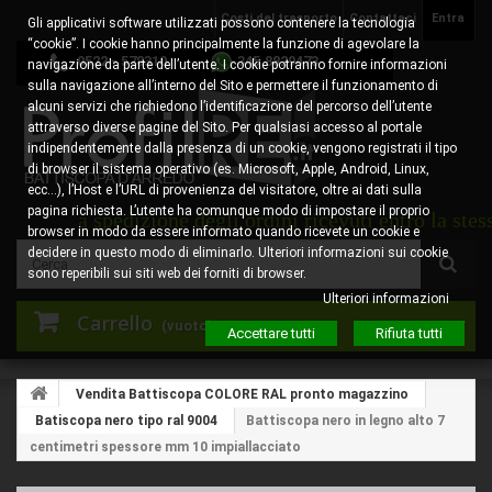
Costi del trasporto
Contattaci
Entra
Gli applicativi software utilizzati possono contenere la tecnologia
“cookie”. I cookie hanno principalmente la funzione di agevolare la
0522 - 578310
345.8829473
navigazione da parte dell’utente. I cookie potranno fornire informazioni
sulla navigazione all’interno del Sito e permettere il funzionamento di
alcuni servizi che richiedono l’identificazione del percorso dell’utente
attraverso diverse pagine del Sito. Per qualsiasi accesso al portale
indipendentemente dalla presenza di un cookie, vengono registrati il tipo
di browser il sistema operativo (es. Microsoft, Apple, Android, Linux,
ecc…), l’Host e l’URL di provenienza del visitatore, oltre ai dati sulla
pagina richiesta. L’utente ha comunque modo di impostare il proprio
per la spedizione degli ordini ricevuti entro la stessa 
browser in modo da essere informato quando ricevete un cookie e
decidere in questo modo di eliminarlo. Ulteriori informazioni sui cookie
sono reperibili sui siti web dei forniti di browser.
Ulteriori informazioni
Carrello
(vuoto)
Accettare tutti
Rifiuta tutti
Vendita Battiscopa COLORE RAL pronto magazzino
Batiscopa nero tipo ral 9004
Battiscopa nero in legno alto 7
centimetri spessore mm 10 impiallacciato