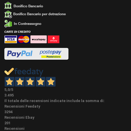
Nella categoria dedicata in Home page o associate
LAVORAZIONI
al prodotto stesso a fondo pagina in "accessori"
EXTRA
possiamo eseguire sui nostri battiscopa diverse
lavorazioni extra.
PEZZI SPECIALI (NON OBBLIGATORI) Su questo
articolo possiamo fare i pezzi speciali su misura,
angoli, spigoli e terminali con lo stesso battiscopa
PEZZI
(la creazione di pezzi speciali rallenta l'evasione
SPECIALI
dell'ordine di circa 6 giorni lavorativi) E' possibile
acquistarli qui sotto se già presenti in accessori
associati oppure nella categoria accessori in
homepage.
Possibile ordinare una campionatura cliccando sul
5,0
/5
bottone campionatura nei dettagli dell'articolo. Per
3.495
costi e quantità cliccare il bottone "ordina
Il totale delle recensioni indicate include la somma di:
campionatura" e LEGGERE BENE LE NOTE. (nei
Recensioni Feedaty
battiscopa in legno massello impiallacciati i in
3294
essenze pregiate i tempi della spedizione delle
Recensioni Ebay
campionature potrebbe prolungarsi di qualche
201
giorno) Per richieste di finiture, tinte o colori NON
Recensioni