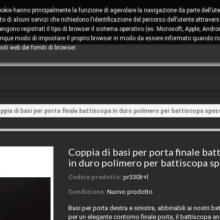
cookie hanno principalmente la funzione di agevolare la navigazione da parte dell’ute
 di alcuni servizi che richiedono l’identificazione del percorso dell’utente attravers
ono registrati il tipo di browser il sistema operativo (es. Microsoft, Apple, Android
comunque modo di impostare il proprio browser in modo da essere informato quando ric
iti web dei forniti di browser.
ppia di basi per porta finale battiscopa in duro polimero per battiscopa spes
Coppia di basi per porta finale bat
in duro polimero per battiscopa sp
Codice prodotto:
pr330lr+l
Condizione:
Nuovo prodotto
Basi per porta destra e sinistra, abbinabili ai nostri b
per un elegante contorno finale porta, il battiscopa an