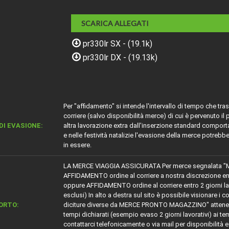
SCARICA ALLEGATI
pr330lr SX - (19.1k)
pr330lr DX - (19.13k)
Per "affidamento" si intende l'intervallo di tempo che tr
corriere (salvo disponibilità merce) di cui è pervenuto il
DI EVASIONE:
altra lavorazione extra dall'inserzione standard comport
e nelle festività natalizie l'evasione della merce potrebb
in essere.
LA MERCE VIAGGIA ASSICURATA Per merce segnalata "
AFFIDAMENTO ordine al corriere a nostra discrezione entro 5
oppure AFFIDAMENTO ordine al corriere entro 2 giorni lavora
esclusi) In alto a destra sul sito è possibile visionare i c
ORTO:
diciture diverse da MERCE PRONTO MAGAZZINO" attenersi
tempi dichiarati (esempio evaso 2 giorni lavorativi) ai te
contattarci telefonicamente o via mail per disponibilità e 