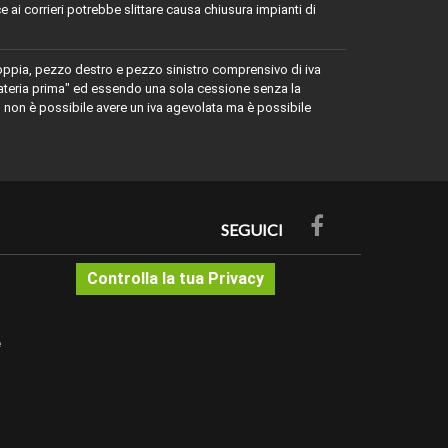
e ai corrieri potrebbe slittare causa chiusura impianti di
coppia, pezzo destro e pezzo sinistro comprensivo di iva
"materia prima" ed essendo una sola cessione senza la
 non è possibile avere un iva agevolata ma è possibile
SEGUICI
Controlla la tua Privacy
bianco per essere tinteggiato con prodotti a base d'acqua
on smalti, prima di procedere si consiglia sempre di fare