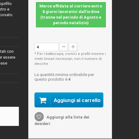
prifilo
Merce affidata al corriere entro
stro e
8 giorni lavorativi dall'ordine
 posato.
(tranne nel periodo di Agosto e
periodo natalizio)
ttati con
* Per i battiscopa, cornici e profili inserire i
er essere
metri lineari necessari, non il numero di
base
stecche.
La quantità minima ordinabile per
questo prodotto è
4
Aggiungi al carrello
Aggiungi alla lista dei
desideri