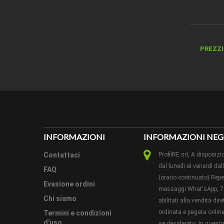
PREZZI 
DESCRI
ALTEZ
SPESS
INFORMAZIONI
INFORMAZIONI NEG
COLORE
Contattaci
ProfilRE srl, A dispos
LEGNO
dal lunedì al venerdì dal
FAQ
(orario continuato) Reper
VERNIC
Evasione ordini
messaggi What'sApp, 7 
Chi siamo
abilitati alla vendita di
LUNGH
ordinata e pagata online 
Termini e condizioni
d'uso
se desiderato. In ques