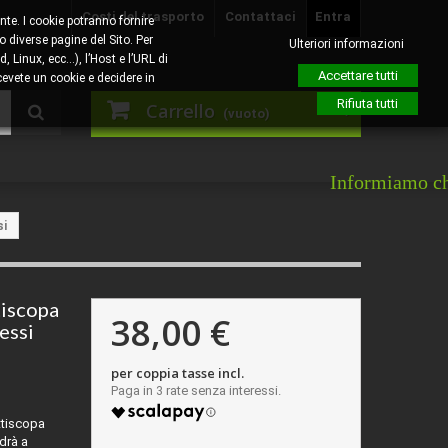
Costi del trasporto
Contattaci
Entra
nte. I cookie potranno fornire
o diverse pagine del Sito. Per
Ulteriori informazioni
, Linux, ecc…), l’Host e l’URL di
Accettare tutti
evete un cookie e decidere in
Rifiuta tutti
Carrello
(vuoto)
Informiamo che gioved
si
tiscopa
38,00 €
essi
per coppia tasse incl.
attiscopa
drà a