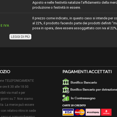
Agosto e nelle festività natalizie l'affidamento della merc
produzione o festività in essere.
Il prezzo come indicato, in questo caso si intende per 
al 22%, il prodotto facendo parte dei prodotti definiti 
E IVA
posa in opera, deve essere assoggettato con iva al 22%,
inserirlo nella detrazione fiscale.
LEGGI DI PIÙ
ZIONE
Duropolymer® - Polistirene ad alta densità
ZA
mm 16 circa
ORE
mm 41 circa
OZIO
PAGAMENTI ACCETTATI
 O ESSENZA
I due terminali sono pre-trattati con un primer acrilico 
izione TELEFONICAMENTE
SA
o acrilici
le ore 8.30 alle 18.00.
Si verniciabile senza carteggiatura, stesura a pennello c
ibili via mail e per
IABILE ?
delle prove.
giorni su 7. Non siamo
retta. La merce può essere
EZZA
mm 126 circa
con relativo ritiro in sede
to caso vi comunicheremo