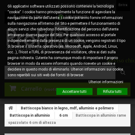
Costi del trasporto
Contattaci
Entra
Gli applicativi software utilizzati possono contenere la tecnologia
“cookie”. I cookie hanno principalmente la funzione di agevolare la
0522 - 578310
345.8829473
navigazione da parte dell’utente. I cookie potranno fornire informazioni
sulla navigazione all’interno del Sito e permettere il funzionamento di
alcuni servizi che richiedono l’identificazione del percorso dell’utente
attraverso diverse pagine del Sito. Per qualsiasi accesso al portale
indipendentemente dalla presenza di un cookie, vengono registrati il tipo
di browser il sistema operativo (es. Microsoft, Apple, Android, Linux,
ecc…), l’Host e l’URL di provenienza del visitatore, oltre ai dati sulla
pagina richiesta. L’utente ha comunque modo di impostare il proprio
Avviso chiusura 
browser in modo da essere informato quando ricevete un cookie e
decidere in questo modo di eliminarlo. Ulteriori informazioni sui cookie
sono reperibili sui siti web dei forniti di browser.
Ulteriori informazioni
Carrello
(vuoto)
Accettare tutti
Rifiuta tutti
Battiscopa bianco in legno, mdf, alluminio e polimero
Battiscopa in alluminio
6 cm
Battiscopa in alluminio rame
spazzolato 6 cm di altezza