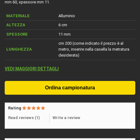
mm 60, spessore mm 11.
MATERIALE
Alluminio
ALTEZZA
6 cm
SPESSORE
11 mm
cm 200 (come indicato il prezzo è al
LUNGHEZZA
metro, inserire nella casella la metratura
desiderata)
VEDI MAGGIORI DETTAGLI
Rating
Read reviews (
1
)
Write a review