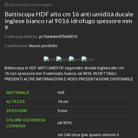
Mostra tutte le immagini
Battiscopa HDF alto cm 16 anti umidità ducale
inglese bianco ral 9016 idrofugo spessore mm
9
Codice prodotto:
pr16a4remdf9ral9016
Condizione:
Nuovo prodotto
Battiscopa in HDF ANTI UMIDITA' sagomato ducale inglese alto cm
16 con spessore mm 9 verniciato bianco ral 9016. IN DETTAGLI
PRESENTI ALTRE INFORMAZIONI E VIDEO PRESENTAZIONE DISPONIBILE
MATERIALE
Hdf
ALTEZZA
16 cm
SPESSORE
9 mm
COLORE O ESSENZA
ral 9016
LEGNOSA
cm 240 circa (per questo articolo il