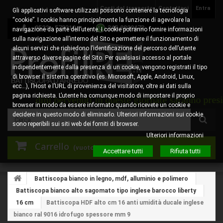
Costi del trasporto
Contattaci
Entra
Gli applicativi software utilizzati possono contenere la tecnologia
“cookie”. I cookie hanno principalmente la funzione di agevolare la
0522 - 578310
345.8829473
navigazione da parte dell’utente. I cookie potranno fornire informazioni
sulla navigazione all’interno del Sito e permettere il funzionamento di
alcuni servizi che richiedono l’identificazione del percorso dell’utente
attraverso diverse pagine del Sito. Per qualsiasi accesso al portale
indipendentemente dalla presenza di un cookie, vengono registrati il tipo
di browser il sistema operativo (es. Microsoft, Apple, Android, Linux,
ecc…), l’Host e l’URL di provenienza del visitatore, oltre ai dati sulla
pagina richiesta. L’utente ha comunque modo di impostare il proprio
rdini pervenuti in queste giornate saranno presi in cari
browser in modo da essere informato quando ricevete un cookie e
decidere in questo modo di eliminarlo. Ulteriori informazioni sui cookie
sono reperibili sui siti web dei forniti di browser.
Ulteriori informazioni
Carrello
(vuoto)
Accettare tutti
Rifiuta tutti
Battiscopa bianco in legno, mdf, alluminio e polimero
Battiscopa bianco alto sagomato tipo inglese barocco liberty
16 cm
Battiscopa HDF alto cm 16 anti umidità ducale inglese
bianco ral 9016 idrofugo spessore mm 9