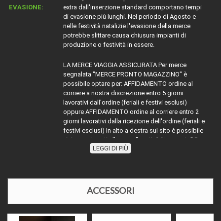
EVASIONE:
extra dall'inserzione standard comportano tempi
di evasione più lunghi. Nel periodo di Agosto e
nelle festività natalizie l'evasione della merce
potrebbe slittare causa chiusura impianti di
produzione o festività in essere.
LA MERCE VIAGGIA ASSICURATA Per merce
segnalata "MERCE PRONTO MAGAZZINO" è
possibile optare per: AFFIDAMENTO ordine al
corriere a nostra discrezione entro 5 giorni
lavorativi dall'ordine (feriali e festivi esclusi)
oppure AFFIDAMENTO ordine al corriere entro 2
giorni lavorativi dalla ricezione dell'ordine (feriali e
festivi esclusi) In alto a destra sul sito è possibile
visionare i costi alla voce "costi del trasporto" Per
LEGGI DI PIÙ
la merce con diciture diverse da MERCE PRONTO
TRASPORTO:
MAGAZZINO" attenersi indicativamente alla
dicitura segnalata sommare ai tempi dichiarati
(esempio evaso 2 giorni lavorativi) ai tempi
dell'affidamento al corriere richiesto, oppure
ACCESSORI
contattarci telefonicamente o via mail per
disponibilità e relativi tempi di affidamento al
corriere. Nel periodo di Agosto e nelle festività