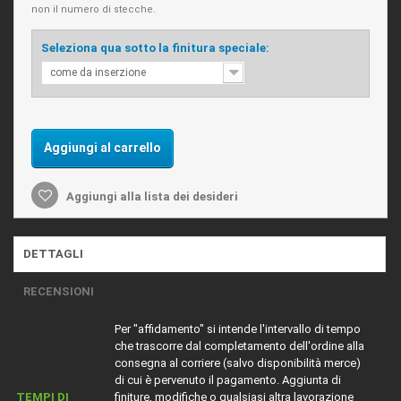
non il numero di stecche.
Seleziona qua sotto la finitura speciale:
come da inserzione
Aggiungi al carrello
Aggiungi alla lista dei desideri
DETTAGLI
RECENSIONI
Per "affidamento" si intende l'intervallo di tempo
che trascorre dal completamento dell'ordine alla
consegna al corriere (salvo disponibilità merce)
di cui è pervenuto il pagamento. Aggiunta di
TEMPI DI
finiture, modifiche o qualsiasi altra lavorazione