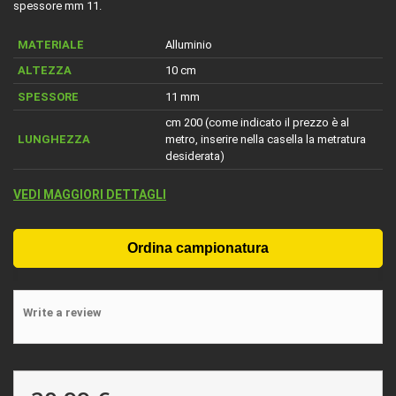
spessore mm 11.
MATERIALE
Alluminio
ALTEZZA
10 cm
SPESSORE
11 mm
cm 200 (come indicato il prezzo è al
LUNGHEZZA
metro, inserire nella casella la metratura
desiderata)
VEDI MAGGIORI DETTAGLI
Write a review