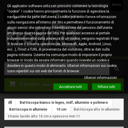
Costi del trasporto
Contattaci
Entra
Gli applicativi software utilizzati possono contenere la tecnologia
“cookie”. I cookie hanno principalmente la funzione di agevolare la
0522 - 578310
345.8829473
navigazione da parte dell’utente. I cookie potranno fornire informazioni
sulla navigazione all’interno del Sito e permettere il funzionamento di
alcuni servizi che richiedono l’identificazione del percorso dell’utente
attraverso diverse pagine del Sito. Per qualsiasi accesso al portale
indipendentemente dalla presenza di un cookie, vengono registrati il tipo
di browser il sistema operativo (es. Microsoft, Apple, Android, Linux,
ecc…), l’Host e l’URL di provenienza del visitatore, oltre ai dati sulla
pagina richiesta. L’utente ha comunque modo di impostare il proprio
 agosto sarà l'ultimo giorno utile per la spedizione degl
browser in modo da essere informato quando ricevete un cookie e
decidere in questo modo di eliminarlo. Ulteriori informazioni sui cookie
sono reperibili sui siti web dei forniti di browser.
Ulteriori informazioni
Carrello
(vuoto)
Accettare tutti
Rifiuta tutti
Battiscopa bianco in legno, mdf, alluminio e polimero
Battiscopa in alluminio
10 cm
Battiscopa alto in alluminio
titanio lucido alto 10 cm e spessore mm 11