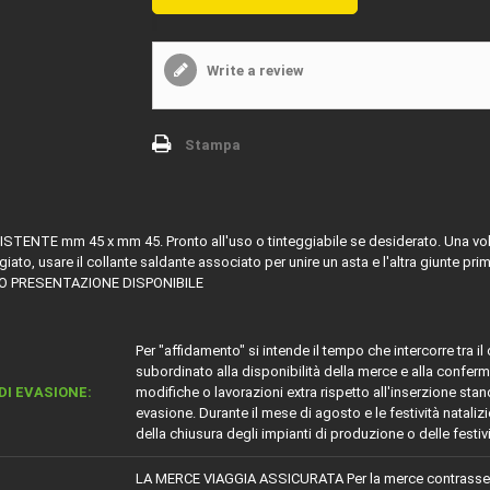
Write a review
Stampa
ENTE mm 45 x mm 45. Pronto all'uso o tinteggiabile se desiderato. Una volta f
eggiato, usare il collante saldante associato per unire un asta e l'altra giunt
EO PRESENTAZIONE DISPONIBILE
Per "affidamento" si intende il tempo che intercorre tra i
subordinato alla disponibilità della merce e alla conferm
DI EVASIONE:
modifiche o lavorazioni extra rispetto all'inserzione s
evasione. Durante il mese di agosto e le festività nataliz
della chiusura degli impianti di produzione o delle festiv
LA MERCE VIAGGIA ASSICURATA Per la merce contrass