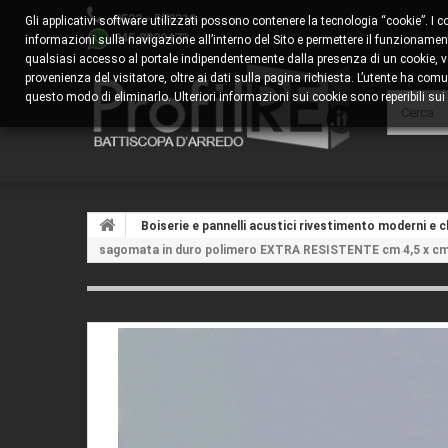
0522 - 578310
Gli applicativi software utilizzati possono contenere la tecnologia “cookie”. I 
345.8829473
informazioni sulla navigazione all’interno del Sito e permettere il funzionamento
qualsiasi accesso al portale indipendentemente dalla presenza di un cookie, veng
provenienza del visitatore, oltre ai dati sulla pagina richiesta. L’utente ha 
questo modo di eliminarlo. Ulteriori informazioni sui cookie sono reperibili sui s
Boiserie e pannelli acustici rivestimento moderni e cl
sagomata in duro polimero EXTRA RESISTENTE cm 4,5 x cm