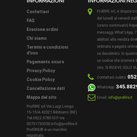
INFORMAZIONI
INFORMAZIONI NEG
Contattaci
ProfilRE srl, A dispos
ALTRE
dal lunedì al venerdì dal
FAQ
INFORM
(orario continuato) Reper
Evasione ordini
messaggi What'sApp, 7 
Chi siamo
abilitati alla vendita di
CONDIZ
ordinata e pagata online 
Termini e condizioni
d'uso
se desiderato. In ques
un codice che stornerà il
Pagamento sicuro
sito. SI RICEVE SOLO
Privacy Policy
052
Contattaci subito:
Cookie Policy
345.882
WhatsApp:
Cancellazione dati
Mappa del sito
Email:
info@profilre.it
ProfilRE srl Via Luigi Longo
15-15/A 42021 Bibbiano (RE)
Tel.0522.578310 P. iva
02731730350 info@profilre.it
ProfilRE® è un marchio
registrato.