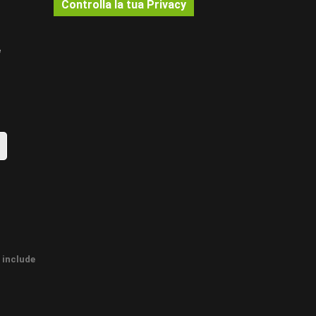
Controlla la tua Privacy
su parete o soffitto inserendo il collante nella parte
l solo caso dei profili che saranno tinteggiati una volta
ffitto in modo uniforme, e nel caso di cornici grandi,
rare il tutto. In tutti i prodotti da posare, rispetto alla
 circa un 8% in più per lo sfrido di materiale.
e include