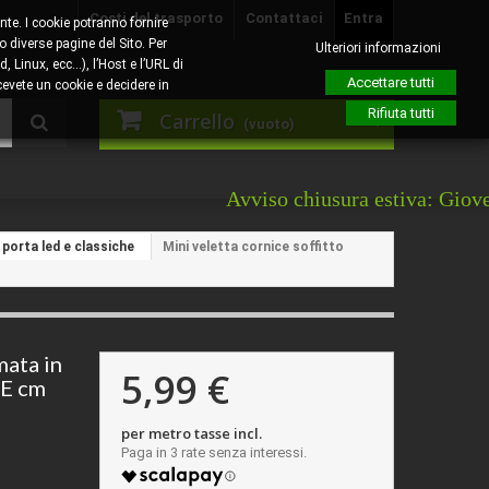
Costi del trasporto
Contattaci
Entra
nte. I cookie potranno fornire
o diverse pagine del Sito. Per
Ulteriori informazioni
, Linux, ecc…), l’Host e l’URL di
Accettare tutti
evete un cookie e decidere in
Rifiuta tutti
Carrello
(vuoto)
Avviso chiusura estiva: Giovedì 6 agost
 porta led e classiche
Mini veletta cornice soffitto
mata in
5,99 €
E cm
per metro tasse incl.