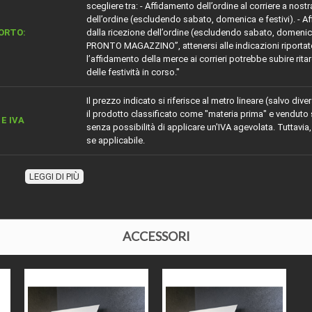
scegliere tra: - Affidamento dell’ordine al corriere a nostr
dell’ordine (escludendo sabato, domenica e festivi). - Affi
ORTO:
dalla ricezione dell’ordine (escludendo sabato, domenica
PRONTO MAGAZZINO”, attenersi alle indicazioni riportate.
l’affidamento della merce ai corrieri potrebbe subire rita
delle festività in corso."
Il prezzo indicato si riferisce al metro lineare (salvo d
il prodotto classificato come "materia prima" e venduto 
E IVA
senza possibilità di applicare un'IVA agevolata. Tuttavia,
se applicabile.
ZIONE
Profilo da parete soffitto veletta in DURO POLIMERO
LEGGI DI PIÙ
IALE
Profili velette soffitto normali e porta led
Sagomato
ACCESSORI
ZA
mm 45 circa
ORE
mm 45 circa
 O ESSENZA