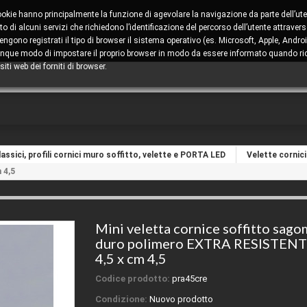
cookie hanno principalmente la funzione di agevolare la navigazione da parte dell’ute
 di alcuni servizi che richiedono l’identificazione del percorso dell’utente attravers
ono registrati il tipo di browser il sistema operativo (es. Microsoft, Apple, Android
comunque modo di impostare il proprio browser in modo da essere informato quando ric
iti web dei forniti di browser.
assici, profili cornici muro soffitto, velette e PORTA LED
Velette cornici
 4,5
Mini veletta cornice soffitto sago
duro polimero EXTRA RESISTENT
4,5 x cm 4,5
Codice prodotto:
pra45cre
Condizione:
Nuovo prodotto