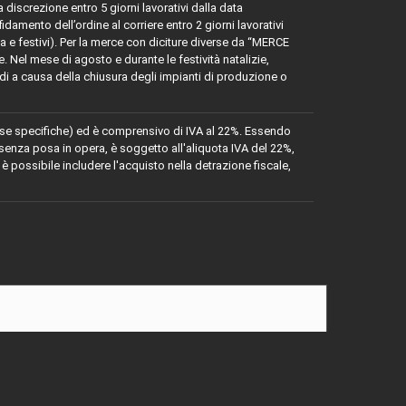
a discrezione entro 5 giorni lavorativi dalla data
damento dell’ordine al corriere entro 2 giorni lavorativi
 e festivi). Per la merce con diciture diverse da “MERCE
 Nel mese di agosto e durante le festività natalizie,
rdi a causa della chiusura degli impianti di produzione o
iverse specifiche) ed è comprensivo di IVA al 22%. Essendo
senza posa in opera, è soggetto all'aliquota IVA del 22%,
 è possibile includere l'acquisto nella detrazione fiscale,
 (MATERIALE MOLTO RESISTENTE AGLI URTI)