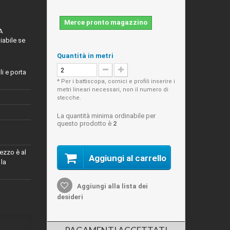
Merce pronto magazzino
A
iabile se
Quantità in metri
li e porta
* Per i battiscopa, cornici e profili inserire i
metri lineari necessari, non il numero di
stecche.
La quantità minima ordinabile per
questo prodotto è
2
ezzo è al
Aggiungi al carrello
 la
Aggiungi alla lista dei
desideri