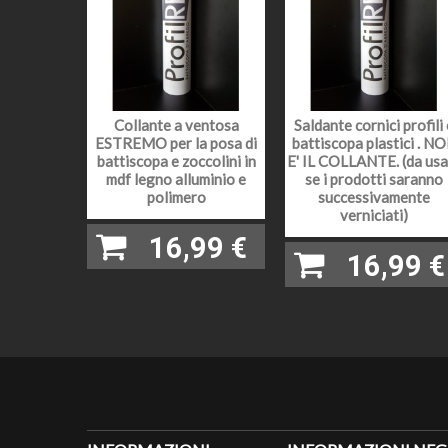
LEGNO
VERNIC
EFFET
Collante a ventosa
Saldante cornici profili 
ESTREMO per la posa di
battiscopa plastici . N
battiscopa e zoccolini in
E' IL COLLANTE. (da usa
LUNGH
mdf legno alluminio e
se i prodotti saranno
polimero
successivamente
PEZZI 
verniciati)
16,99 €
CAMPI
16,99 €
METODO
CONSIG
POSA: