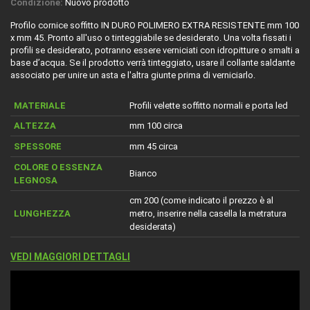
Condizione:
Nuovo prodotto
Profilo cornice soffitto IN DURO POLIMERO EXTRA RESISTENTE mm 100
x mm 45. Pronto all'uso o tinteggiabile se desiderato. Una volta fissati i
profili se desiderato, potranno essere verniciati con idropitture o smalti a
base d’acqua. Se il prodotto verrà tinteggiato, usare il collante saldante
associato per unire un asta e l'altra giunte prima di verniciarlo.
MATERIALE
Profili velette soffitto normali e porta led
ALTEZZA
mm 100 circa
SPESSORE
mm 45 circa
COLORE O ESSENZA
Bianco
LEGNOSA
cm 200 (come indicato il prezzo è al
LUNGHEZZA
metro, inserire nella casella la metratura
desiderata)
VEDI MAGGIORI DETTAGLI