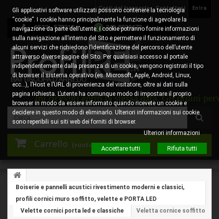
Costi del trasporto
Contattaci
Entra
Gli applicativi software utilizzati possono contenere la tecnologia
“cookie”. I cookie hanno principalmente la funzione di agevolare la
0522 - 578310
345.8829473
navigazione da parte dell’utente. I cookie potranno fornire informazioni
sulla navigazione all’interno del Sito e permettere il funzionamento di
alcuni servizi che richiedono l’identificazione del percorso dell’utente
attraverso diverse pagine del Sito. Per qualsiasi accesso al portale
indipendentemente dalla presenza di un cookie, vengono registrati il tipo
di browser il sistema operativo (es. Microsoft, Apple, Android, Linux,
ecc…), l’Host e l’URL di provenienza del visitatore, oltre ai dati sulla
pagina richiesta. L’utente ha comunque modo di impostare il proprio
 ordini ricevuti entro la stessa data. Gli ordini perven
browser in modo da essere informato quando ricevete un cookie e
decidere in questo modo di eliminarlo. Ulteriori informazioni sui cookie
sono reperibili sui siti web dei forniti di browser.
Ulteriori informazioni
Carrello
(vuoto)
Accettare tutti
Rifiuta tutti
Boiserie e pannelli acustici rivestimento moderni e classici,
profili cornici muro soffitto, velette e PORTA LED
Velette cornici porta led e classiche
Veletta cornice soffitto