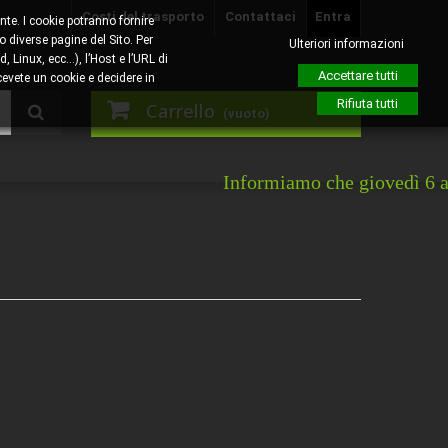
Costi del trasporto
Contattaci
Entra
nte. I cookie potranno fornire
o diverse pagine del Sito. Per
Ulteriori informazioni
, Linux, ecc…), l’Host e l’URL di
Accettare tutti
evete un cookie e decidere in
Rifiuta tutti
Carrello
(vuoto)
Informiamo che giovedì 6 agosto