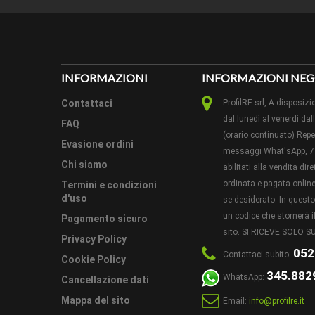
INFORMAZIONI
INFORMAZIONI NEG
Contattaci
ProfilRE srl, A dispos
dal lunedì al venerdì dal
FAQ
(orario continuato) Reper
Evasione ordini
messaggi What'sApp, 7 
Chi siamo
abilitati alla vendita di
ordinata e pagata online 
Termini e condizioni
d'uso
se desiderato. In ques
un codice che stornerà il
Pagamento sicuro
sito. SI RICEVE SOLO
Privacy Policy
052
Contattaci subito:
Cookie Policy
345.882
WhatsApp:
Cancellazione dati
Mappa del sito
Email:
info@profilre.it