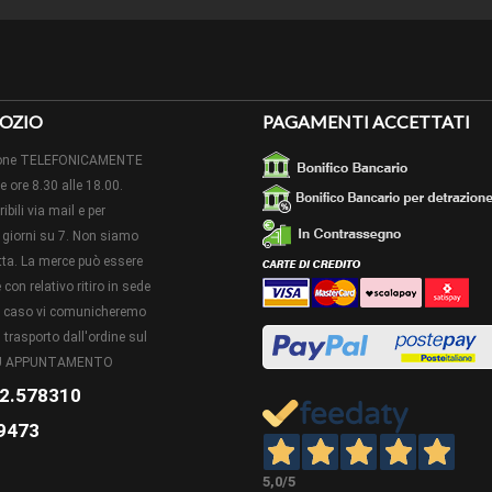
OZIO
PAGAMENTI ACCETTATI
izione TELEFONICAMENTE
le ore 8.30 alle 18.00.
ibili via mail e per
giorni su 7. Non siamo
retta. La merce può essere
con relativo ritiro in sede
to caso vi comunicheremo
 trasporto dall'ordine sul
 SU APPUNTAMENTO
2.578310
9473
5,0
/5