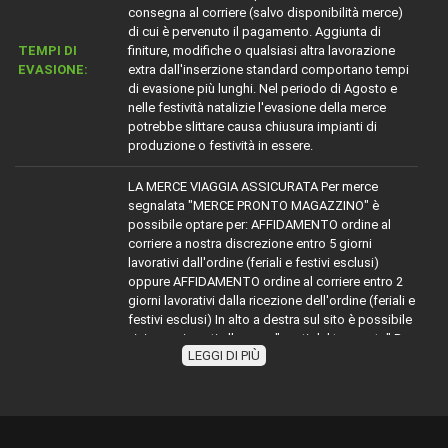
consegna al corriere (salvo disponibilità merce)
di cui è pervenuto il pagamento. Aggiunta di
TEMPI DI
finiture, modifiche o qualsiasi altra lavorazione
EVASIONE:
extra dall'inserzione standard comportano tempi
di evasione più lunghi. Nel periodo di Agosto e
nelle festività natalizie l'evasione della merce
potrebbe slittare causa chiusura impianti di
produzione o festività in essere.
LA MERCE VIAGGIA ASSICURATA Per merce
segnalata "MERCE PRONTO MAGAZZINO" è
possibile optare per: AFFIDAMENTO ordine al
corriere a nostra discrezione entro 5 giorni
lavorativi dall'ordine (feriali e festivi esclusi)
oppure AFFIDAMENTO ordine al corriere entro 2
giorni lavorativi dalla ricezione dell'ordine (feriali e
festivi esclusi) In alto a destra sul sito è possibile
visionare i costi alla voce "costi del trasporto" Per
LEGGI DI PIÙ
la merce con diciture diverse da MERCE PRONTO
TRASPORTO:
MAGAZZINO" attenersi indicativamente alla
dicitura segnalata sommare ai tempi dichiarati
(esempio evaso 2 giorni lavorativi) ai tempi
dell'affidamento al corriere richiesto, oppure