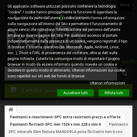
Costi del trasporto
Contattaci
Entra
Gli applicativi software utilizzati possono contenere la tecnologia
“cookie”. I cookie hanno principalmente la funzione di agevolare la
0522 - 578310
345.8829473
navigazione da parte dell’utente. I cookie potranno fornire informazioni
sulla navigazione all’interno del Sito e permettere il funzionamento di
alcuni servizi che richiedono l’identificazione del percorso dell’utente
attraverso diverse pagine del Sito. Per qualsiasi accesso al portale
indipendentemente dalla presenza di un cookie, vengono registrati il tipo
di browser il sistema operativo (es. Microsoft, Apple, Android, Linux,
ecc…), l’Host e l’URL di provenienza del visitatore, oltre ai dati sulla
pagina richiesta. L’utente ha comunque modo di impostare il proprio
edì 6 agosto sarà l'ultimo giorno utile per la spedizion
browser in modo da essere informato quando ricevete un cookie e
decidere in questo modo di eliminarlo. Ulteriori informazioni sui cookie
sono reperibili sui siti web dei forniti di browser.
Ulteriori informazioni
Carrello
(vuoto)
Accettare tutti
Rifiuta tutti
Pavimenti e rivestimenti SPC extra resistenti prezzi e offerte
Pavimenti flottanti SPC mm 1524 x mm 228 x mm 6
Pavimento
SPC minerale Slim finitura MANDORLA posa flottante mm 6 con