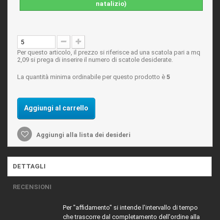
natalizio)
Per questo articolo, il prezzo si riferisce ad una scatola pari a mq
2,09 si prega di inserire il numero di scatole desiderate.
La quantità minima ordinabile per questo prodotto è
5
Aggiungi al carrello
Aggiungi alla lista dei desideri
DETTAGLI
RECENSIONI
Per "affidamento" si intende l'intervallo di tempo
che trascorre dal completamento dell'ordine alla