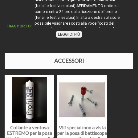
(feriali e festivi esclusi) AFFIDAMENTO ordine al
corriere entro 24 ore dalla ricezione dell'ordine
(feriali e festivi esclusi) In alto a destra sul sito è
possibile visionare i costi alla voce "costi del
TRASPORTO:
trasporto" Per la merce con diciture diverse da
LEGGI DI PIÙ
"merce pronto magazzino" attenersi indicativamente
alla dicitura segnalata oppure contattarci
telefonicamente o via mail per disponibilità e relativi
tempi di affidamento al corriere. Nel periodo di
Agosto e nelle festività natalizie l'affidamento della
ACCESSORI
merce ai corrieri potrebbe slittare causa chiusura
impianti di produzione o festività in essere.
Lotto unico da 30 metri di battiscopa hdf in legno
DESCRIZIONE
massello bordo quadro grezzo cm 100 x mm 13.
MATERIALE
Hdf
BORDO
Quadro
ALTEZZA
7,5 cm
Collante a ventosa
Viti speciali non a vista
ESTREMO per la posa
per la posa di battiscopa