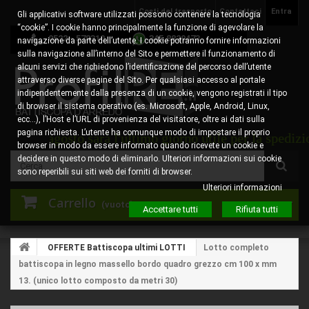
Costi del trasporto
Contattaci
Entra
Gli applicativi software utilizzati possono contenere la tecnologia
“cookie”. I cookie hanno principalmente la funzione di agevolare la
0522 - 578310
345.8829473
navigazione da parte dell’utente. I cookie potranno fornire informazioni
sulla navigazione all’interno del Sito e permettere il funzionamento di
alcuni servizi che richiedono l’identificazione del percorso dell’utente
attraverso diverse pagine del Sito. Per qualsiasi accesso al portale
indipendentemente dalla presenza di un cookie, vengono registrati il tipo
di browser il sistema operativo (es. Microsoft, Apple, Android, Linux,
ecc…), l’Host e l’URL di provenienza del visitatore, oltre ai dati sulla
pagina richiesta. L’utente ha comunque modo di impostare il proprio
 6 agosto sarà l'ultimo giorno utile per la spedizione d
browser in modo da essere informato quando ricevete un cookie e
decidere in questo modo di eliminarlo. Ulteriori informazioni sui cookie
sono reperibili sui siti web dei forniti di browser.
Ulteriori informazioni
Carrello
(vuoto)
Accettare tutti
Rifiuta tutti
OFFERTE Battiscopa ultimi LOTTI
Lotto completo
battiscopa in legno massello bordo quadro grezzo cm 100 x mm
13. (unico lotto composto da metri 30)