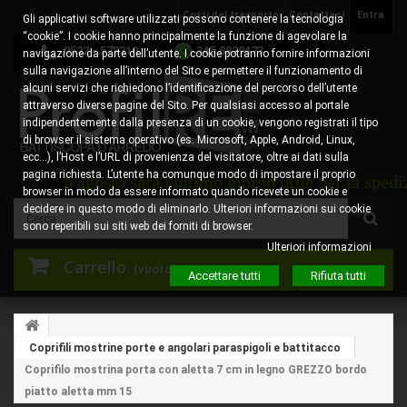
Costi del trasporto
Contattaci
Entra
Gli applicativi software utilizzati possono contenere la tecnologia
“cookie”. I cookie hanno principalmente la funzione di agevolare la
0522 - 578310
345.8829473
navigazione da parte dell’utente. I cookie potranno fornire informazioni
sulla navigazione all’interno del Sito e permettere il funzionamento di
alcuni servizi che richiedono l’identificazione del percorso dell’utente
attraverso diverse pagine del Sito. Per qualsiasi accesso al portale
indipendentemente dalla presenza di un cookie, vengono registrati il tipo
di browser il sistema operativo (es. Microsoft, Apple, Android, Linux,
ecc…), l’Host e l’URL di provenienza del visitatore, oltre ai dati sulla
pagina richiesta. L’utente ha comunque modo di impostare il proprio
dì 6 agosto sarà l'ultimo giorno utile per la spedizione
browser in modo da essere informato quando ricevete un cookie e
decidere in questo modo di eliminarlo. Ulteriori informazioni sui cookie
sono reperibili sui siti web dei forniti di browser.
Ulteriori informazioni
Carrello
(vuoto)
Accettare tutti
Rifiuta tutti
Coprifili mostrine porte e angolari paraspigoli e battitacco
Coprifilo mostrina porta con aletta 7 cm in legno GREZZO bordo
piatto aletta mm 15