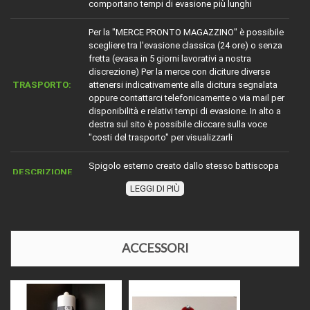
comportano tempi di evasione più lunghi
Per la "MERCE PRONTO MAGAZZINO" è possibile
scegliere tra l'evasione classica (24 ore) o senza
fretta (evasa in 5 giorni lavorativi a nostra
discrezione) Per la merce con diciture diverse
TRASPORTO:
attenersi indicativamente alla dicitura segnalata
oppure contattarci telefonicamente o via mail per
disponibilità e relativi tempi di evasione. In alto a
destra sul sito è possibile cliccare sulla voce
"costi del trasporto" per visualizzarli
Spigolo esterno creato dallo stesso battiscopa
DESCRIZIONE
acquistato
LEGGI DI PIÙ
BORDO
Uguale al battiscopa acquistato
COLORE O
ACCESSORI
ESSENZA
A seconda del prodotto ordinato
LEGNOSA
LUNGHEZZA
Circa mm25x25