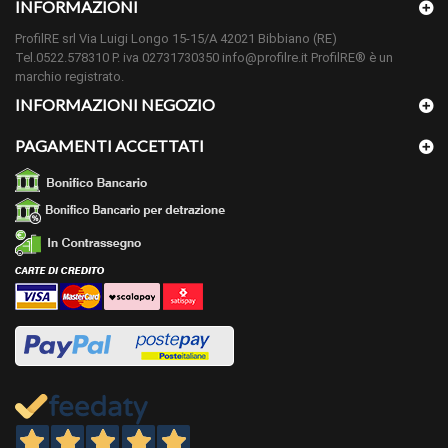
INFORMAZIONI
ProfilRE srl Via Luigi Longo 15-15/A 42021 Bibbiano (RE)
Tel.0522.578310 P. iva 02731730350 info@profilre.it ProfilRE® è un
marchio registrato.
INFORMAZIONI NEGOZIO
PAGAMENTI ACCETTATI