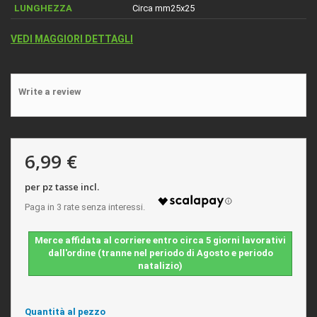
LUNGHEZZA
Circa mm25x25
VEDI MAGGIORI DETTAGLI
Write a review
6,99 €
per pz tasse incl.
Merce affidata al corriere entro circa 5 giorni lavorativi
dall'ordine (tranne nel periodo di Agosto e periodo
natalizio)
Quantità al pezzo