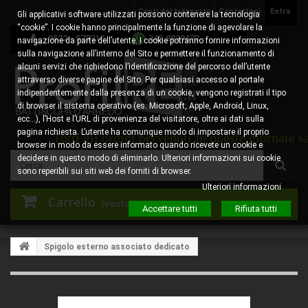
Costi del trasporto
Contattaci
Entra
Gli applicativi software utilizzati possono contenere la tecnologia
“cookie”. I cookie hanno principalmente la funzione di agevolare la
0522 - 578310
345.8829473
navigazione da parte dell’utente. I cookie potranno fornire informazioni
sulla navigazione all’interno del Sito e permettere il funzionamento di
alcuni servizi che richiedono l’identificazione del percorso dell’utente
attraverso diverse pagine del Sito. Per qualsiasi accesso al portale
indipendentemente dalla presenza di un cookie, vengono registrati il tipo
di browser il sistema operativo (es. Microsoft, Apple, Android, Linux,
ecc…), l’Host e l’URL di provenienza del visitatore, oltre ai dati sulla
pagina richiesta. L’utente ha comunque modo di impostare il proprio
 Tutti gli ordini pervenuti in queste giornate saranno 
browser in modo da essere informato quando ricevete un cookie e
decidere in questo modo di eliminarlo. Ulteriori informazioni sui cookie
sono reperibili sui siti web dei forniti di browser.
Ulteriori informazioni
Carrello
(vuoto)
Accettare tutti
Rifiuta tutti
Spigolo esterno associato dedicato