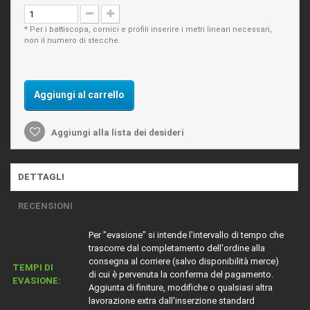
* Per i battiscopa, cornici e profili inserire i metri lineari necessari,
non il numero di stecche.
Aggiungi al carrello
Aggiungi alla lista dei desideri
DETTAGLI
RECENSIONI
Per "evasione" si intende l'intervallo di tempo che
trascorre dal completamento dell'ordine alla
consegna al corriere (salvo disponibilità merce)
TEMPI DI
di cui è pervenuta la conferma del pagamento.
EVASIONE:
Aggiunta di finiture, modifiche o qualsiasi altra
lavorazione extra dall'inserzione standard