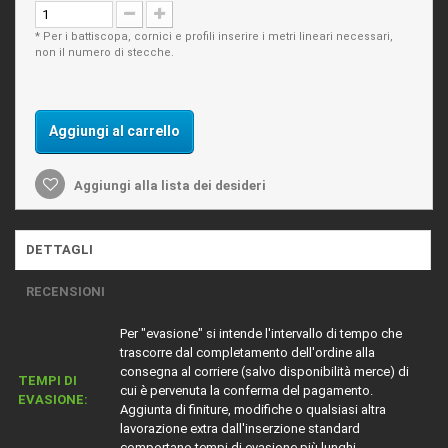
* Per i battiscopa, cornici e profili inserire i metri lineari necessari,
non il numero di stecche.
Aggiungi al carrello
Aggiungi alla lista dei desideri
DETTAGLI
RECENSIONI
Per "evasione" si intende l'intervallo di tempo che
trascorre dal completamento dell'ordine alla
consegna al corriere (salvo disponibilità merce) di
TEMPI DI
cui è pervenuta la conferma del pagamento.
EVASIONE:
Aggiunta di finiture, modifiche o qualsiasi altra
lavorazione extra dall'inserzione standard
comportano tempi di evasione più lunghi