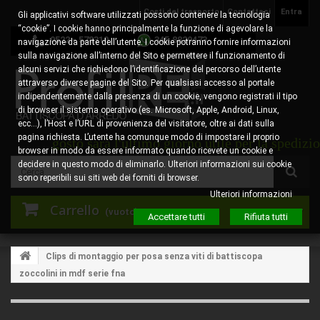
Costi del trasporto
Contattaci
Entra
Gli applicativi software utilizzati possono contenere la tecnologia
“cookie”. I cookie hanno principalmente la funzione di agevolare la
0522 - 578310
345.8829473
navigazione da parte dell’utente. I cookie potranno fornire informazioni
sulla navigazione all’interno del Sito e permettere il funzionamento di
alcuni servizi che richiedono l’identificazione del percorso dell’utente
attraverso diverse pagine del Sito. Per qualsiasi accesso al portale
indipendentemente dalla presenza di un cookie, vengono registrati il tipo
di browser il sistema operativo (es. Microsoft, Apple, Android, Linux,
ecc…), l’Host e l’URL di provenienza del visitatore, oltre ai dati sulla
pagina richiesta. L’utente ha comunque modo di impostare il proprio
 6 agosto sarà l'ultimo giorno utile per la spedizione d
browser in modo da essere informato quando ricevete un cookie e
decidere in questo modo di eliminarlo. Ulteriori informazioni sui cookie
sono reperibili sui siti web dei forniti di browser.
Ulteriori informazioni
Carrello
(vuoto)
Accettare tutti
Rifiuta tutti
Clips di montaggio per posa senza viti di battiscopa
zoccolini in mdf serie fna