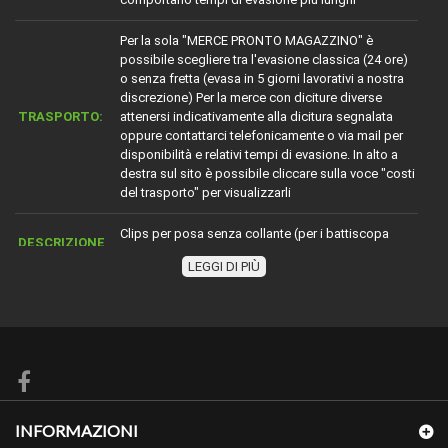
Per la sola "MERCE PRONTO MAGAZZINO" è
possibile scegliere tra l'evasione classica (24 ore)
o senza fretta (evasa in 5 giorni lavorativi a nostra
discrezione) Per la merce con diciture diverse
TRASPORTO:
attenersi indicativamente alla dicitura segnalata
oppure contattarci telefonicamente o via mail per
disponibilità e relativi tempi di evasione. In alto a
destra sul sito è possibile cliccare sulla voce "costi
del trasporto" per visualizzarli
Clips per posa senza collante (per i battiscopa
DESCRIZIONE
predisposti)
LEGGI DI PIÙ
QUANTITÀ
PER
25 pezzi (con 25 clips posano circa 13 metri)
CONFEZIONE:
Possibile ordinare una campionatura cliccando sul
bottone campionatura nei dettagli dell'articolo.Per
CAMPIONI
costi e quantità cliccare bottone "ordina
INFORMAZIONI
campionatura" e leggere le note