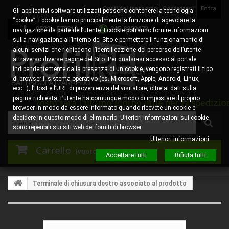
Costi del trasporto
Contattaci
Entra
Gli applicativi software utilizzati possono contenere la tecnologia
“cookie”. I cookie hanno principalmente la funzione di agevolare la
0522 - 578310
345.8829473
navigazione da parte dell’utente. I cookie potranno fornire informazioni
sulla navigazione all’interno del Sito e permettere il funzionamento di
alcuni servizi che richiedono l’identificazione del percorso dell’utente
attraverso diverse pagine del Sito. Per qualsiasi accesso al portale
indipendentemente dalla presenza di un cookie, vengono registrati il tipo
di browser il sistema operativo (es. Microsoft, Apple, Android, Linux,
ecc…), l’Host e l’URL di provenienza del visitatore, oltre ai dati sulla
pagina richiesta. L’utente ha comunque modo di impostare il proprio
 6 agosto sarà l'ultimo giorno utile per la spedizione de
browser in modo da essere informato quando ricevete un cookie e
decidere in questo modo di eliminarlo. Ulteriori informazioni sui cookie
sono reperibili sui siti web dei forniti di browser.
Ulteriori informazioni
Carrello
(vuoto)
Accettare tutti
Rifiuta tutti
Terminale di chiusura destro associato al prodotto