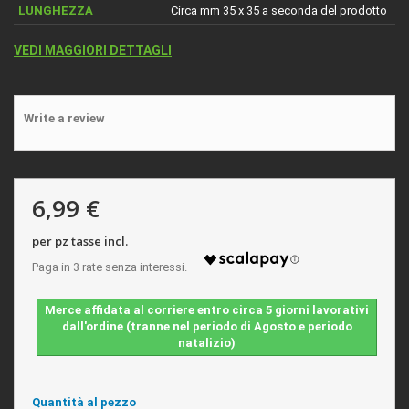
LUNGHEZZA
Circa mm 35 x 35 a seconda del prodotto
VEDI MAGGIORI DETTAGLI
Write a review
6,99 €
per pz tasse incl.
Merce affidata al corriere entro circa 5 giorni lavorativi
dall'ordine (tranne nel periodo di Agosto e periodo
natalizio)
Quantità al pezzo