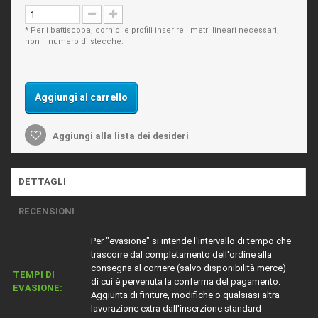
* Per i battiscopa, cornici e profili inserire i metri lineari necessari,
non il numero di stecche.
Aggiungi al carrello
Aggiungi alla lista dei desideri
DETTAGLI
RECENSIONI
Per "evasione" si intende l'intervallo di tempo che
trascorre dal completamento dell'ordine alla
consegna al corriere (salvo disponibilità merce)
TEMPI DI
di cui è pervenuta la conferma del pagamento.
EVASIONE:
Aggiunta di finiture, modifiche o qualsiasi altra
lavorazione extra dall'inserzione standard