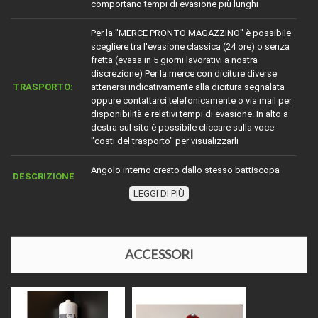
comportano tempi di evasione più lunghi
Per la "MERCE PRONTO MAGAZZINO" è possibile
scegliere tra l'evasione classica (24 ore) o senza
fretta (evasa in 5 giorni lavorativi a nostra
discrezione) Per la merce con diciture diverse
TRASPORTO:
attenersi indicativamente alla dicitura segnalata
oppure contattarci telefonicamente o via mail per
disponibilità e relativi tempi di evasione. In alto a
destra sul sito è possibile cliccare sulla voce
"costi del trasporto" per visualizzarli
Angolo interno creato dallo stesso battiscopa
DESCRIZIONE
acquistato
LEGGI DI PIÙ
BORDO
Uguale al battiscopa acquistato
COLORE O
ACCESSORI
ESSENZA
A seconda del prodotto ordinato
LEGNOSA
LUNGHEZZA
Circa mm 35 x 35 a seconda del prodotto