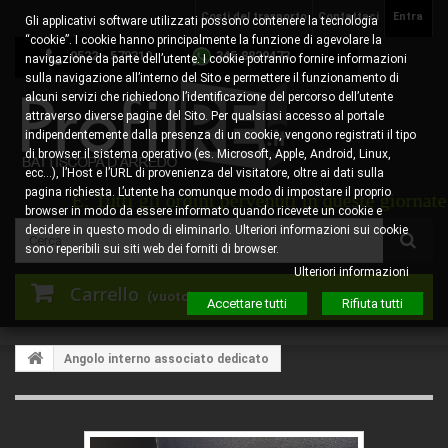
Costi del trasporto
Contattaci
Entra
Gli applicativi software utilizzati possono contenere la tecnologia
“cookie”. I cookie hanno principalmente la funzione di agevolare la
0522 - 578310
345.8829473
navigazione da parte dell’utente. I cookie potranno fornire informazioni
sulla navigazione all’interno del Sito e permettere il funzionamento di
alcuni servizi che richiedono l’identificazione del percorso dell’utente
attraverso diverse pagine del Sito. Per qualsiasi accesso al portale
indipendentemente dalla presenza di un cookie, vengono registrati il tipo
di browser il sistema operativo (es. Microsoft, Apple, Android, Linux,
ecc…), l’Host e l’URL di provenienza del visitatore, oltre ai dati sulla
pagina richiesta. L’utente ha comunque modo di impostare il proprio
E: Tutti gli ordini pervenuti in queste giornate sarann
browser in modo da essere informato quando ricevete un cookie e
decidere in questo modo di eliminarlo. Ulteriori informazioni sui cookie
sono reperibili sui siti web dei forniti di browser.
Ulteriori informazioni
Carrello
(vuoto)
Accettare tutti
Rifiuta tutti
Angolo interno associato dedicato