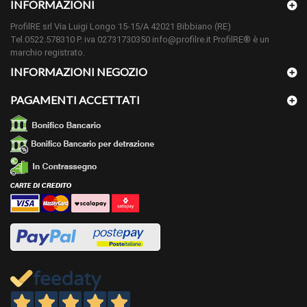
INFORMAZIONI
ProfilRE srl Via Luigi Longo 15-15/A 42021 Bibbiano (RE)
Tel.0522.578310 P. iva 02731730350 info@profilre.it ProfilRE® è un
marchio registrato.
INFORMAZIONI NEGOZIO
PAGAMENTI ACCETTATI